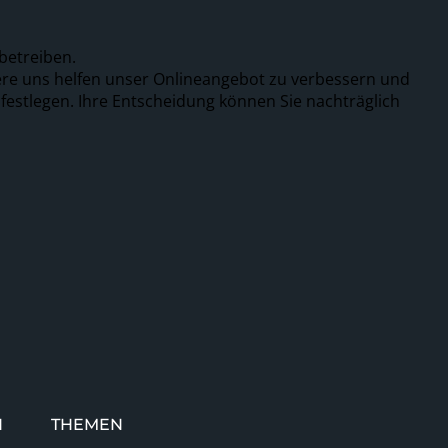
betreiben.
ere uns helfen unser Onlineangebot zu verbessern und
 festlegen. Ihre Entscheidung können Sie nachträglich
N
THEMEN