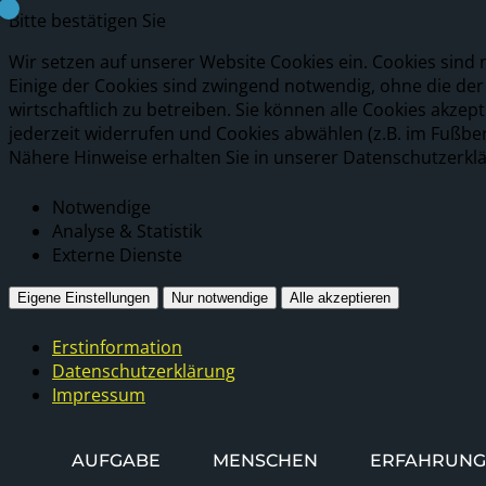
Bitte bestätigen Sie
Wir setzen auf unserer Website Cookies ein. Cookies sind 
Einige der Cookies sind zwingend notwendig, ohne die de
wirtschaftlich zu betreiben. Sie können alle Cookies akzep
jederzeit widerrufen und Cookies abwählen (z.B. im Fußbe
Nähere Hinweise erhalten Sie in unserer Datenschutzerkl
Notwendige
Analyse & Statistik
Externe Dienste
Eigene Einstellungen
Nur notwendige
Alle akzeptieren
Erstinformation
Datenschutzerklärung
Impressum
AUFGABE
MENSCHEN
ERFAHRUNG