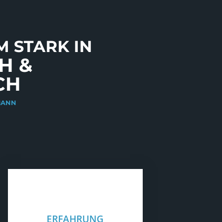
 STARK IN
H &
CH
MANN
ERFAHRUNG