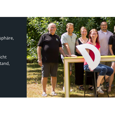
sphäre,
icht
tand,