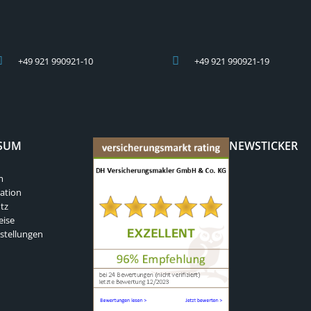
+49 921 990921-10
+49 921 990921-19
SUM
NEWSTICKER
m
ation
tz
eise
stellungen