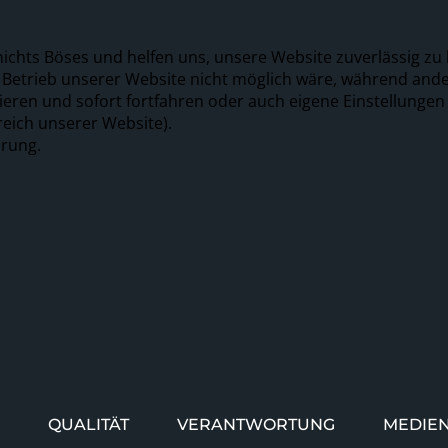
nichts Böses und helfen uns, unsere Website zuverlässig zu 
r Betrieb unserer Website nicht möglich wäre, während and
tieren und sofort fortfahren oder auch eigene Einstellungen
reich unserer Website).
ärung.
QUALITÄT
VERANTWORTUNG
MEDIE